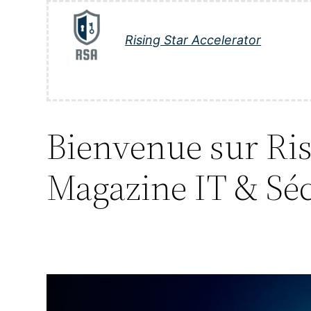
Aller
au
Rising Star Accelerator
contenu
Bienvenue sur Risi
Magazine IT & Séc